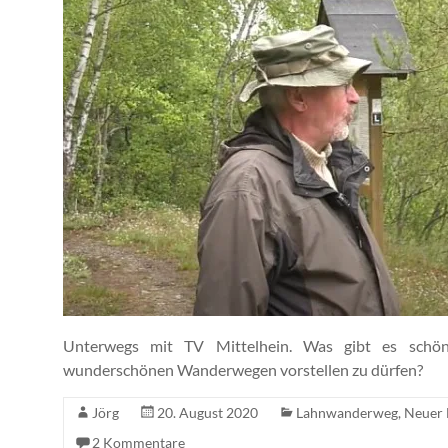
Unterwegs mit TV Mittelhein. Was gibt es schöne
wunderschönen Wanderwegen vorstellen zu dürfen?
Jörg
20. August 2020
Lahnwanderweg
,
Neuer 
2 Kommentare