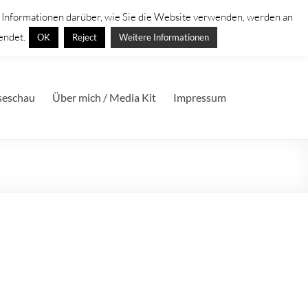
. Informationen darüber, wie Sie die Website verwenden, werden an
endet.
OK
Reject
Weitere Informationen
seschau
Über mich / Media Kit
Impressum