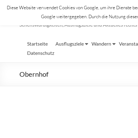
Zum
Diese Website verwendet Cookies von Google, um ihre Dienste bere
Inhalt
Lahntastisch
springen
Google weitergegeben. Durch die Nutzung dieser 
Sehenswürdigkeiten, Ausflugsziele und Aktuelles rechts 
Startseite
Ausflugsziele
Wandern
Veransta
Datenschutz
Obernhof