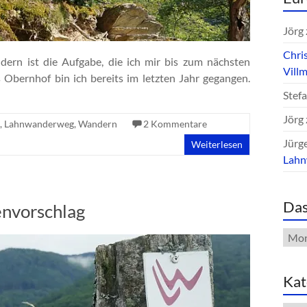
Jörg
Chri
rn ist die Aufgabe, die ich mir bis zum nächsten
Vill
Obernhof bin ich bereits im letzten Jahr gegangen.
Stef
Jörg
,
Lahnwanderweg
,
Wandern
2 Kommentare
Jürg
Weiterlesen
Lah
Das
nvorschlag
Das
Arch
Kat