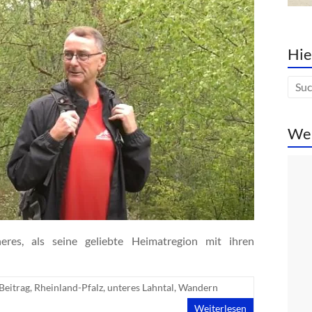
Hie
We
res, als seine geliebte Heimatregion mit ihren
Beitrag
,
Rheinland-Pfalz
,
unteres Lahntal
,
Wandern
Weiterlesen