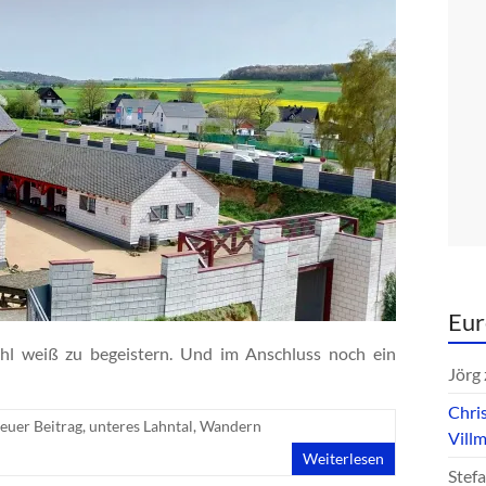
Eur
hl weiß zu begeistern. Und im Anschluss noch ein
Jörg
Chri
euer Beitrag
,
unteres Lahntal
,
Wandern
Vill
Weiterlesen
Stef