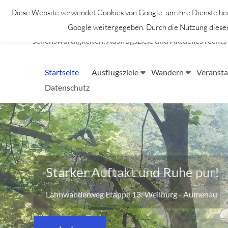
Zum
Diese Website verwendet Cookies von Google, um ihre Dienste bere
Inhalt
Lahntastisch
springen
Google weitergegeben. Durch die Nutzung dieser 
Sehenswürdigkeiten, Ausflugsziele und Aktuelles rechts 
Startseite
Ausflugsziele
Wandern
Veransta
Datenschutz
Starker Auftakt und Ruhe pur!
Lahnwanderweg Etappe 13: Weilburg - Aumenau