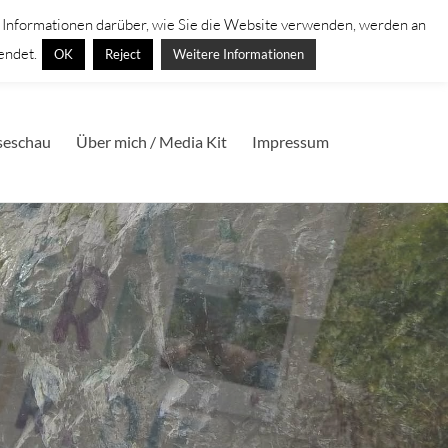
. Informationen darüber, wie Sie die Website verwenden, werden an
endet.
OK
Reject
Weitere Informationen
seschau
Über mich / Media Kit
Impressum