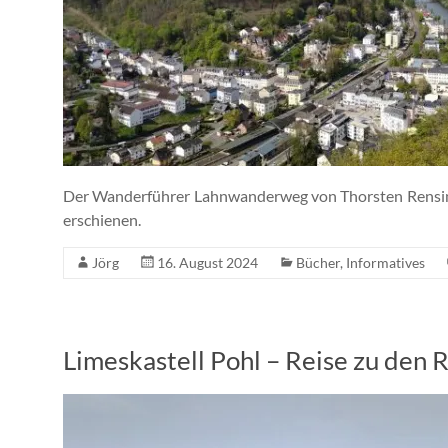
Der Wanderführer Lahnwanderweg von Thorsten Rensing i
erschienen.
Jörg
16. August 2024
Bücher
,
Informatives
Limeskastell Pohl – Reise zu den