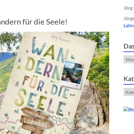
Jörg
Jürg
ndern für die Seele!
Lah
Das
Das
Arch
Kat
Kate