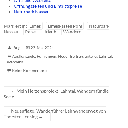
Offizielle Webseite
Öffnungszeiten und Eintrittspreise
Naturpark Nassau
Markiert in:
Limes
Limeskastell Pohl
Naturpark
Nassau
Reise
Urlaub
Wandern
Jörg
23. Mai 2024
Ausflugsziele
,
Führungen
,
Neuer Beitrag
,
unteres Lahntal
,
Wandern
Keine Kommentare
←
Mein Herzensprojekt: Lahntal. Wandern für die
Seele!
Neuauflage! Wanderführer Lahnwanderweg von
Thorsten Lensing
→