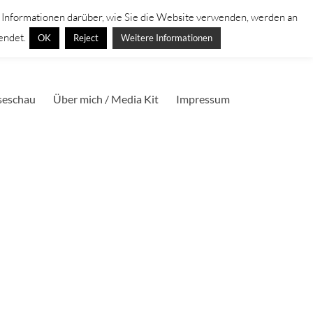
. Informationen darüber, wie Sie die Website verwenden, werden an
endet.
OK
Reject
Weitere Informationen
seschau
Über mich / Media Kit
Impressum