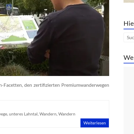
Hie
We
-Facetten, den zertifizierten Premiumwanderwegen
ege
,
unteres Lahntal
,
Wandern
,
Wandern
Weiterlesen