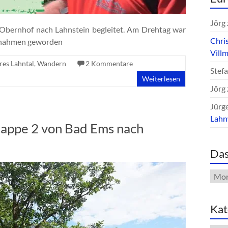
Jörg
Obernhof nach Lahnstein begleitet. Am Drehtag war
Chri
ufnahmen geworden
Vill
res Lahntal
,
Wandern
2 Kommentare
Stef
Weiterlesen
Jörg
Jürg
Lah
appe 2 von Bad Ems nach
Das
Das
Arch
Kat