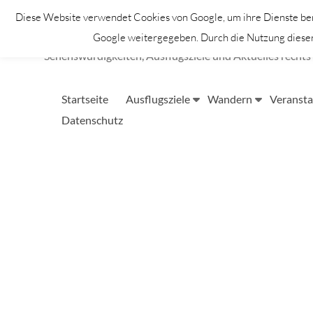
Zum
Diese Website verwendet Cookies von Google, um ihre Dienste bere
Inhalt
Lahntastisch
springen
Google weitergegeben. Durch die Nutzung dieser 
Sehenswürdigkeiten, Ausflugsziele und Aktuelles rechts 
Startseite
Ausflugsziele
Wandern
Veransta
Datenschutz