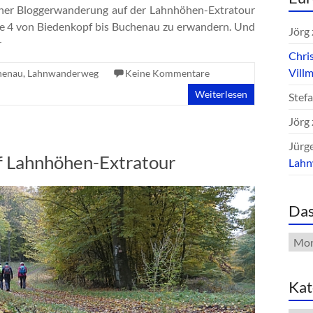
 einer Bloggerwanderung auf der Lahnhöhen-Extratour
e 4 von Biedenkopf bis Buchenau zu erwandern. Und
Jörg
r
Chri
Vill
henau
,
Lahnwanderweg
Keine Kommentare
Weiterlesen
Stef
Jörg
Jürg
f Lahnhöhen-Extratour
Lah
Das
Das
Arch
Kat