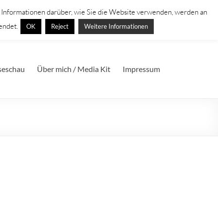
. Informationen darüber, wie Sie die Website verwenden, werden an
endet.
OK
Reject
Weitere Informationen
seschau
Über mich / Media Kit
Impressum