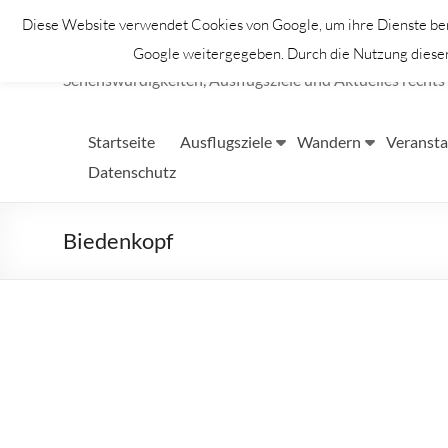
Zum
Diese Website verwendet Cookies von Google, um ihre Dienste bere
Inhalt
Lahntastisch
springen
Google weitergegeben. Durch die Nutzung dieser 
Sehenswürdigkeiten, Ausflugsziele und Aktuelles rechts 
Startseite
Ausflugsziele
Wandern
Veransta
Datenschutz
Biedenkopf