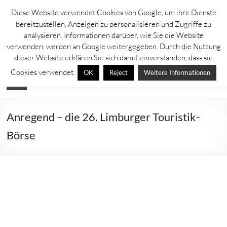
Zum
Diese Website verwendet Cookies von Google, um ihre Dienste
Inhalt
Lahntastisch
bereitzustellen, Anzeigen zu personalisieren und Zugriffe zu
springen
analysieren. Informationen darüber, wie Sie die Website
Sehenswürdigkeiten, Ausflugsziele und Aktuelles rechts und links der
verwenden, werden an Google weitergegeben. Durch die Nutzung
Lahn
dieser Website erklären Sie sich damit einverstanden, dass sie
Cookies verwendet.
OK
Reject
Weitere Informationen
Menü
Anregend – die 26. Limburger Touristik-
Börse