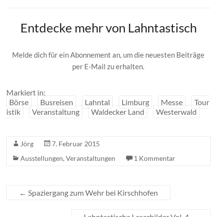
Entdecke mehr von Lahntastisch
Melde dich für ein Abonnement an, um die neuesten Beiträge
per E-Mail zu erhalten.
Markiert in:
Börse
Busreisen
Lahntal
Limburg
Messe
Tour
istik
Veranstaltung
Waldecker Land
Westerwald
Jörg
7. Februar 2015
Ausstellungen
,
Veranstaltungen
1 Kommentar
←
Spaziergang zum Wehr bei Kirschhofen
Lahntastische Leserbilder Vol. 4
→