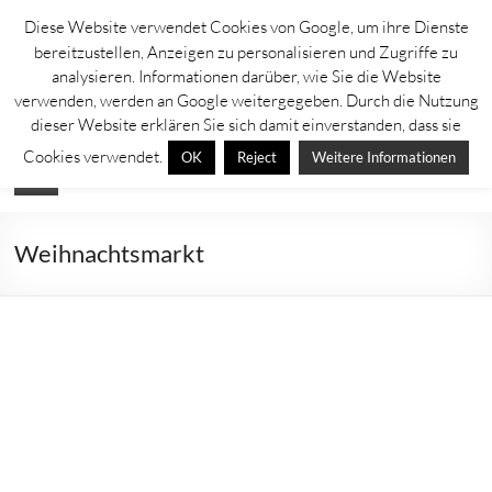
Zum
Diese Website verwendet Cookies von Google, um ihre Dienste
Inhalt
Lahntastisch
bereitzustellen, Anzeigen zu personalisieren und Zugriffe zu
springen
analysieren. Informationen darüber, wie Sie die Website
Sehenswürdigkeiten, Ausflugsziele und Aktuelles rechts und links der
verwenden, werden an Google weitergegeben. Durch die Nutzung
Lahn
dieser Website erklären Sie sich damit einverstanden, dass sie
Cookies verwendet.
OK
Reject
Weitere Informationen
Menü
Weihnachtsmarkt