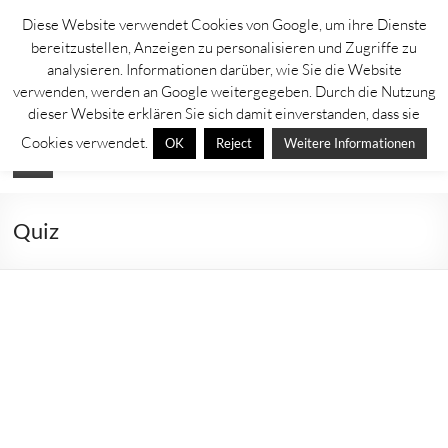
Zum
Diese Website verwendet Cookies von Google, um ihre Dienste
Inhalt
Lahntastisch
bereitzustellen, Anzeigen zu personalisieren und Zugriffe zu
springen
analysieren. Informationen darüber, wie Sie die Website
Sehenswürdigkeiten, Ausflugsziele und Aktuelles rechts und links der
verwenden, werden an Google weitergegeben. Durch die Nutzung
Lahn
dieser Website erklären Sie sich damit einverstanden, dass sie
Cookies verwendet.
OK
Reject
Weitere Informationen
Menü
Quiz