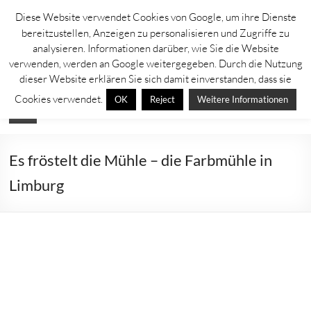
Zum
Diese Website verwendet Cookies von Google, um ihre Dienste
Inhalt
Lahntastisch
bereitzustellen, Anzeigen zu personalisieren und Zugriffe zu
springen
analysieren. Informationen darüber, wie Sie die Website
Sehenswürdigkeiten, Ausflugsziele und Aktuelles rechts und links der
verwenden, werden an Google weitergegeben. Durch die Nutzung
Lahn
dieser Website erklären Sie sich damit einverstanden, dass sie
Cookies verwendet.
OK
Reject
Weitere Informationen
Menü
Es fröstelt die Mühle – die Farbmühle in
Limburg