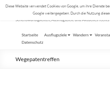
Zum
Diese Website verwendet Cookies von Google, um ihre Dienste bere
Inhalt
Lahntastisch
springen
Google weitergegeben. Durch die Nutzung dieser 
Sehenswürdigkeiten, Ausflugsziele und Aktuelles rechts 
Startseite
Ausflugsziele
Wandern
Veransta
Datenschutz
Wegepatentreffen