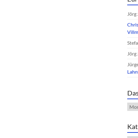
Jörg
Chri
Vill
Stef
Jörg
Jürg
Lah
Das
Das
Arch
Kat