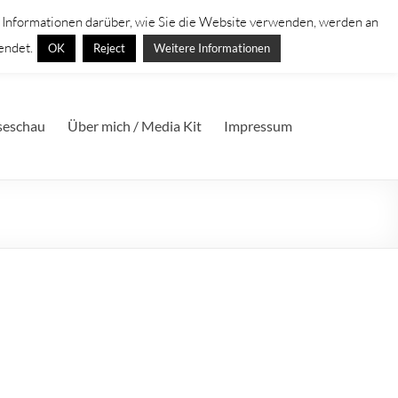
. Informationen darüber, wie Sie die Website verwenden, werden an
endet.
OK
Reject
Weitere Informationen
seschau
Über mich / Media Kit
Impressum