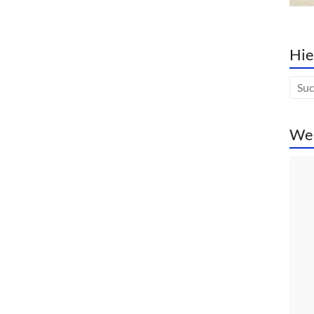
Hie
We