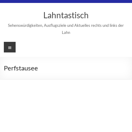
Zum
Inhalt
Lahntastisch
springen
Sehenswürdigkeiten, Ausflugsziele und Aktuelles rechts und links der
Lahn
Menü
Perfstausee