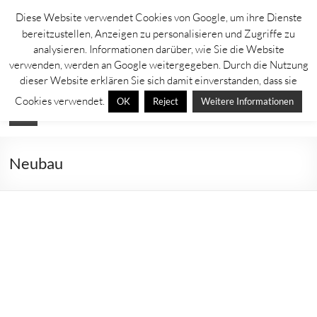
Zum
Diese Website verwendet Cookies von Google, um ihre Dienste
Inhalt
Lahntastisch
bereitzustellen, Anzeigen zu personalisieren und Zugriffe zu
springen
analysieren. Informationen darüber, wie Sie die Website
Sehenswürdigkeiten, Ausflugsziele und Aktuelles rechts und links der
verwenden, werden an Google weitergegeben. Durch die Nutzung
Lahn
dieser Website erklären Sie sich damit einverstanden, dass sie
Cookies verwendet.
OK
Reject
Weitere Informationen
Menü
Neubau