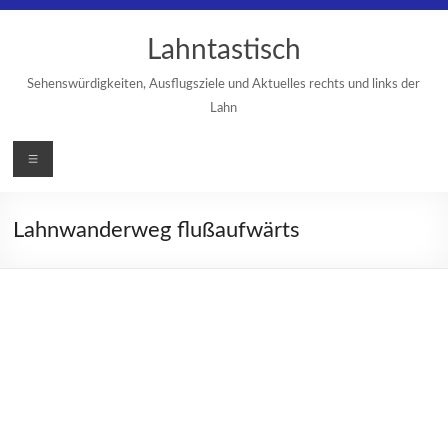
Zum
Inhalt
Lahntastisch
springen
Sehenswürdigkeiten, Ausflugsziele und Aktuelles rechts und links der
Lahn
Menü
Lahnwanderweg flußaufwärts