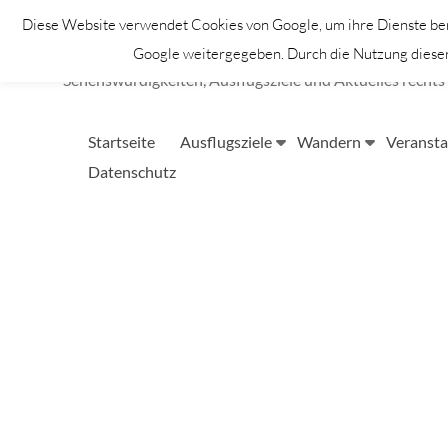
Zum
Diese Website verwendet Cookies von Google, um ihre Dienste bere
Inhalt
Lahntastisch
springen
Google weitergegeben. Durch die Nutzung dieser 
Sehenswürdigkeiten, Ausflugsziele und Aktuelles rechts 
Startseite
Ausflugsziele
Wandern
Veransta
Datenschutz