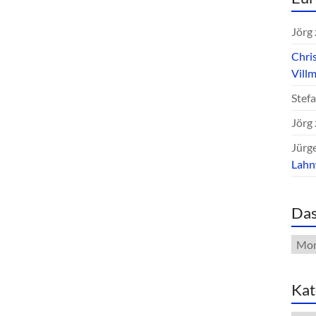
Jörg
Chri
Vill
Stef
Jörg
Jürg
Lah
Das
Das
Arch
Kat