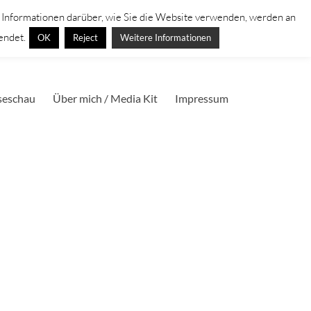
. Informationen darüber, wie Sie die Website verwenden, werden an
endet.
OK
Reject
Weitere Informationen
seschau
Über mich / Media Kit
Impressum