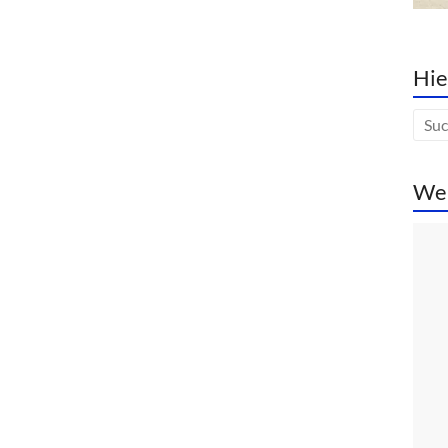
Hie
We