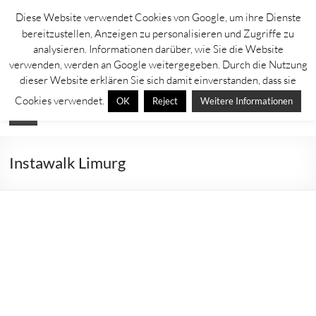
Zum
Diese Website verwendet Cookies von Google, um ihre Dienste
Inhalt
Lahntastisch
bereitzustellen, Anzeigen zu personalisieren und Zugriffe zu
springen
analysieren. Informationen darüber, wie Sie die Website
Sehenswürdigkeiten, Ausflugsziele und Aktuelles rechts und links der
verwenden, werden an Google weitergegeben. Durch die Nutzung
Lahn
dieser Website erklären Sie sich damit einverstanden, dass sie
Cookies verwendet.
OK
Reject
Weitere Informationen
Menü
Instawalk Limurg