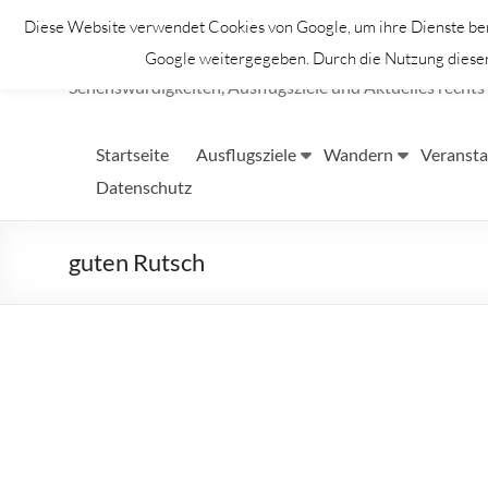
Zum
Diese Website verwendet Cookies von Google, um ihre Dienste bere
Inhalt
Lahntastisch
springen
Google weitergegeben. Durch die Nutzung dieser 
Sehenswürdigkeiten, Ausflugsziele und Aktuelles rechts 
Startseite
Ausflugsziele
Wandern
Veransta
Datenschutz
guten Rutsch