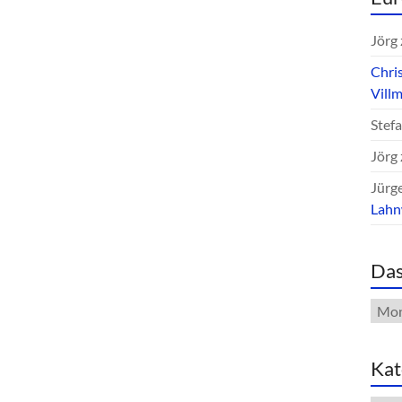
Jörg
Chri
Vill
Stef
Jörg
Jürg
Lah
Das
Das
Arch
Kat