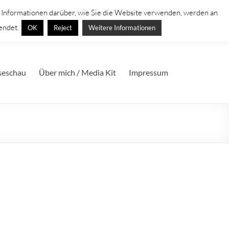
. Informationen darüber, wie Sie die Website verwenden, werden an
endet.
OK
Reject
Weitere Informationen
seschau
Über mich / Media Kit
Impressum