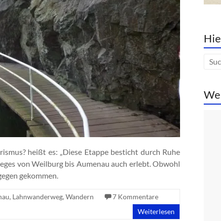
Hie
We
rismus? heißt es: „Diese Etappe besticht durch Ruhe
weges von Weilburg bis Aumenau auch erlebt. Obwohl
tgegen gekommen.
nau
,
Lahnwanderweg
,
Wandern
7 Kommentare
Weiterlesen