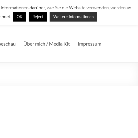
. Informationen darüber, wie Sie die Website verwenden, werden an
endet.
OK
Reject
Weitere Informationen
seschau
Über mich / Media Kit
Impressum