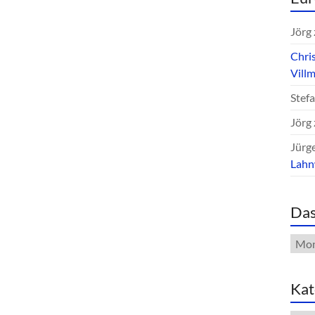
Jörg
Chri
Vill
Stef
Jörg
Jürg
Lah
Das
Das
Arch
Kat