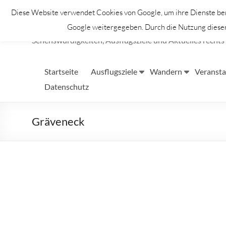
Zum
Diese Website verwendet Cookies von Google, um ihre Dienste bere
Inhalt
Lahntastisch
springen
Google weitergegeben. Durch die Nutzung dieser 
Sehenswürdigkeiten, Ausflugsziele und Aktuelles rechts 
Startseite
Ausflugsziele
Wandern
Veransta
Datenschutz
Gräveneck