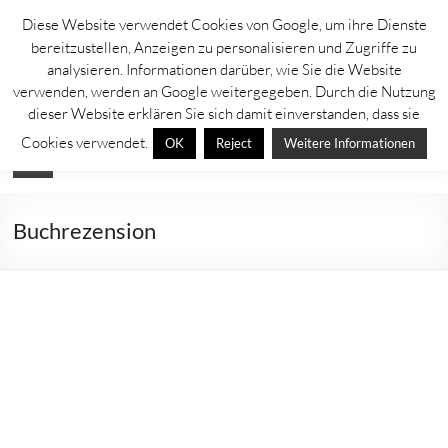
Zum
Diese Website verwendet Cookies von Google, um ihre Dienste
Inhalt
Lahntastisch
bereitzustellen, Anzeigen zu personalisieren und Zugriffe zu
springen
analysieren. Informationen darüber, wie Sie die Website
Sehenswürdigkeiten, Ausflugsziele und Aktuelles rechts und links der
verwenden, werden an Google weitergegeben. Durch die Nutzung
Lahn
dieser Website erklären Sie sich damit einverstanden, dass sie
Cookies verwendet.
OK
Reject
Weitere Informationen
Menü
Buchrezension