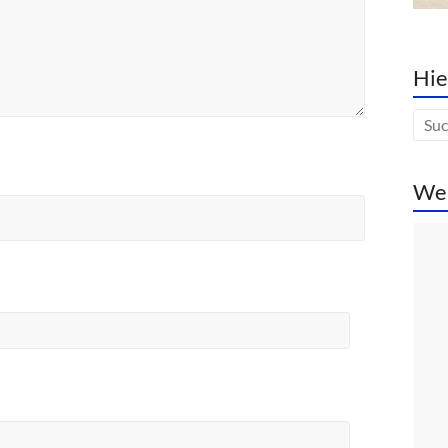
Hie
We