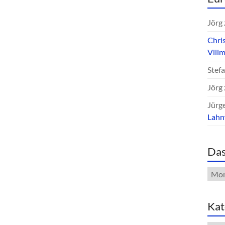
Jörg
Chri
Vill
Stef
Jörg
Jürg
Lah
Das
Das
Arch
Kat