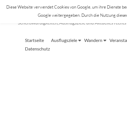
Zum
Diese Website verwendet Cookies von Google, um ihre Dienste bere
Inhalt
Lahntastisch
springen
Google weitergegeben. Durch die Nutzung dieser 
Sehenswürdigkeiten, Ausflugsziele und Aktuelles rechts 
Startseite
Ausflugsziele
Wandern
Veransta
Datenschutz