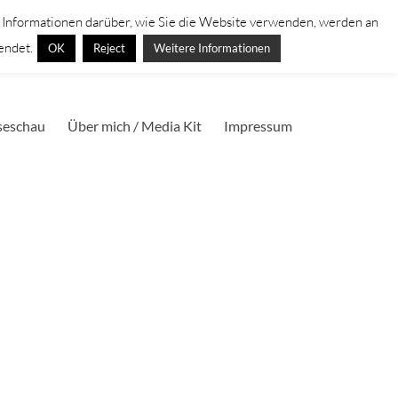
. Informationen darüber, wie Sie die Website verwenden, werden an
endet.
OK
Reject
Weitere Informationen
seschau
Über mich / Media Kit
Impressum