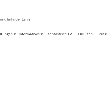
und links der Lahn
ltungen
Informatives
Lahntastisch TV
Die Lahn
Pres