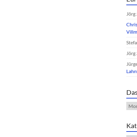
Jörg
Chri
Vill
Stef
Jörg
Jürg
Lah
Das
Das
Arch
Kat