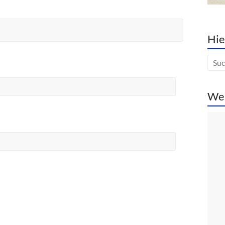
Hie
We