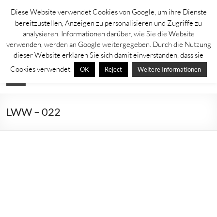
Zum
Diese Website verwendet Cookies von Google, um ihre Dienste
Inhalt
Lahntastisch
bereitzustellen, Anzeigen zu personalisieren und Zugriffe zu
springen
analysieren. Informationen darüber, wie Sie die Website
Sehenswürdigkeiten, Ausflugsziele und Aktuelles rechts und links der
verwenden, werden an Google weitergegeben. Durch die Nutzung
Lahn
dieser Website erklären Sie sich damit einverstanden, dass sie
Cookies verwendet.
OK
Reject
Weitere Informationen
Menü
LWW – 022